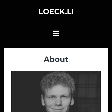
Skip
to
LOECK.LI
content
About