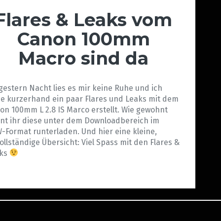
Flares & Leaks vom
Canon 100mm
Macro sind da
gestern Nacht lies es mir keine Ruhe und ich
e kurzerhand ein paar Flares und Leaks mit dem
on 100mm L 2.8 IS Marco erstellt. Wie gewohnt
nt ihr diese unter dem Downloadbereich im
-Format runterladen. Und hier eine kleine,
ollständige Übersicht: Viel Spass mit den Flares &
aks