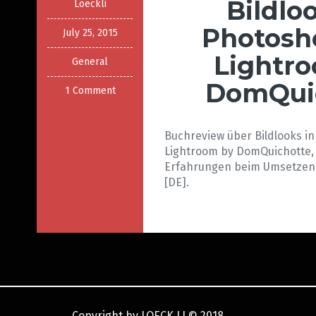
Bildlo
Loeckli
Photosh
July 25, 2015
Lightr
General
DomQui
1 Comment
Buchreview über Bildlooks i
Lightroom by DomQuichotte,
Erfahrungen beim Umsetzen 
[DE].
Copyright by LOECK.LI
©
2018