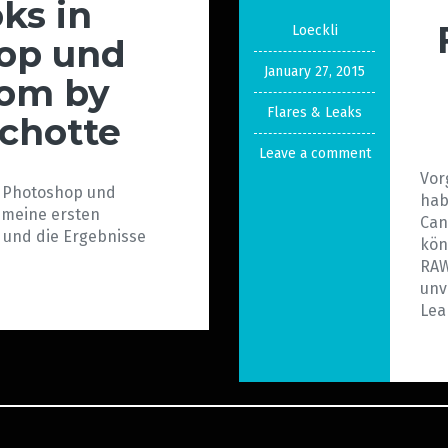
oks in
Loeckli
op und
January 27, 2015
oom by
Flares & Leaks
chotte
Leave a comment
Vor
n Photoshop und
hab
 meine ersten
Can
und die Ergebnisse
kön
RAW
unv
Le