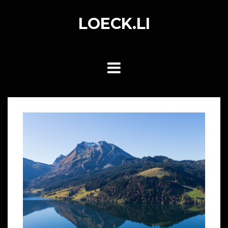
Skip
to
LOECK.LI
content