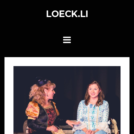
Skip
to
LOECK.LI
content