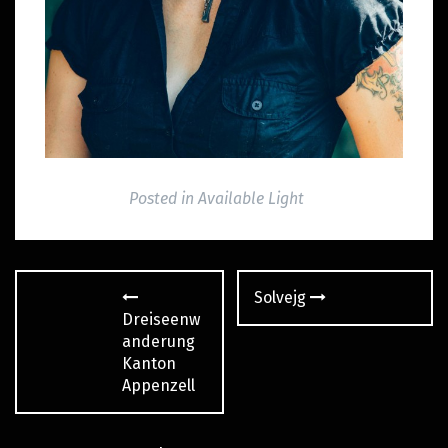
Posted in
Available Light
Post
Solvejg
navigation
Dreiseenw
anderung
Kanton
Appenzell