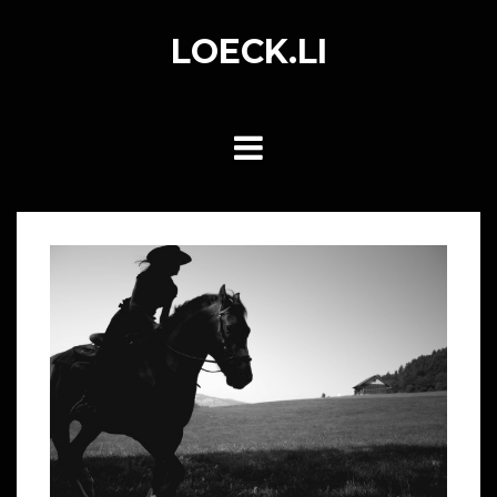
Skip
to
LOECK.LI
content