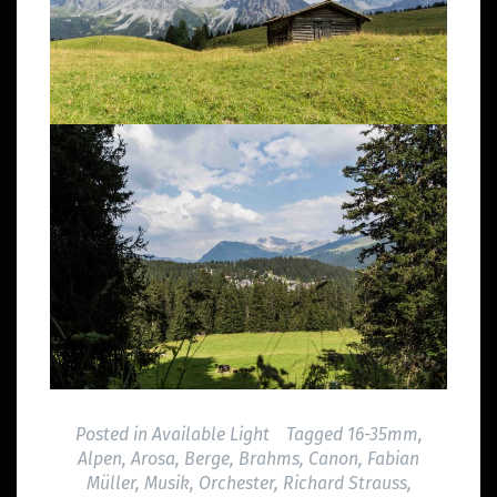
Posted in
Available Light
Tagged
16-35mm
,
Alpen
,
Arosa
,
Berge
,
Brahms
,
Canon
,
Fabian
Müller
,
Musik
,
Orchester
,
Richard Strauss
,