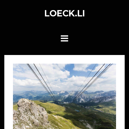
Skip
to
LOECK.LI
content