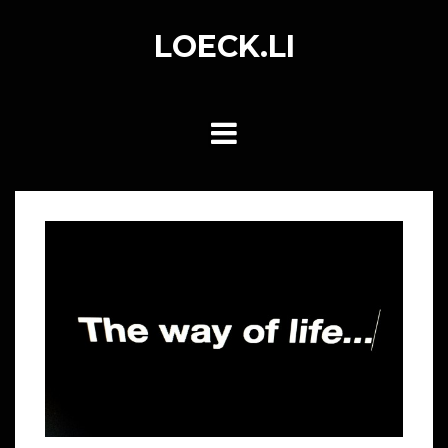
Skip
to
LOECK.LI
content