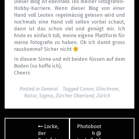
Dieser Blog ist ebenfalls Teil meiner Fotografen-
Hobby-Karriere. Wenn dieser Blog von einer
Hand voll Leuten regelmässig gelesen wird und
nochmals eine Hand voll selten vorbei schaut,
dann ist das schon viel und genügt mir. Ich
finde es einfach toll, meine eigene Plattform für
meine Fotografie zu haben. Ob ich damit gross
rauskomme? Sicher nicht
In diesem Sinne und mit beiden Füssen auf dem
Boden (so hoffe ich),
Cheers
Posted in
General
Tagged
Canon
,
Elinchrom
,
Natur
,
Sigma
,
Zürcher Oberland
,
Zürich
Post
Locke,
Photoboot
navigation
der
h @