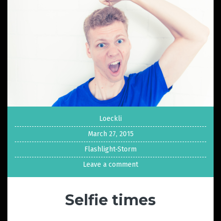
Loeckli
March 27, 2015
Flashlight-Storm
Leave a comment
Selfie times