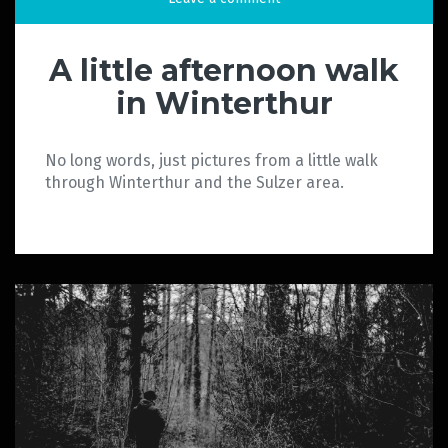
A little afternoon walk
in Winterthur
No long words, just pictures from a little walk
through Winterthur and the Sulzer area.