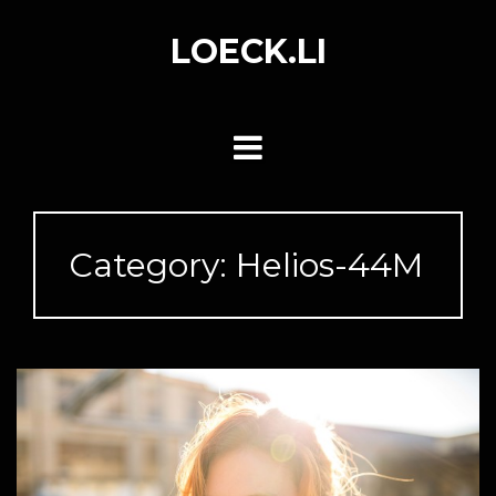
Skip
to
LOECK.LI
content
Category:
Helios-44M